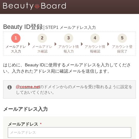
Beauty ID登録
STEP1 メールアドレス入力
1
2
3
4
5
メールアドレ
メールアドレ
アカウント情
アカウント情
アカウント登
ス入力
ス確認
報入力
報確認
録完了
はじめに、Beauty IDに使用するメールアドレスを入力してくださ
い。入力されたアドレス宛に確認メールを送信します。
@cosme.net
のドメインからのメールを受け取れるように設定を
しておいてください。
メールアドレス入力
メールアドレス
*